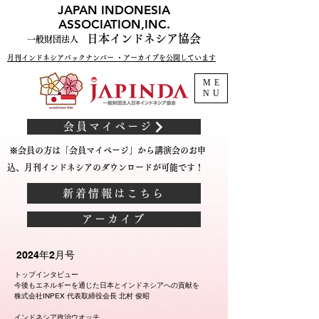
JAPAN INDONESIA
ASSOCIATION,INC.
日本インドネシア協会
一般財団法人
月刊インドネシアバックナンバー ・アーカイブを公開しています
ME
NU
会員マイページ
※会員の方は「会員マイページ」から講演会のお申
込、月刊インドネシアのダウンロードが可能です！
新着情報はこちら
アーカイブ
2024年2月号
トップインタビュー
今後もエネルギーを通じた日本とインドネシアへの貢献を
株式会社INPEX 代表取締役会長 北村 俊昭
インドネシア政治ウオッチ