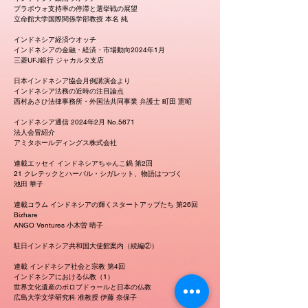
プラボウォ支持率の停滞と選挙戦の展望
立命館大学国際関係学部教授 本名 純
インドネシア経済ウオッチ
インドネシアの金融・経済・市場動向2024年1月
三菱UFJ銀行 ジャカルタ支店
日本インドネシア協会月例講演会より
インドネシア法務の近時の注目論点
西村あさひ法律事務所・外国法共同事業 弁護士 町田 憲昭
インドネシア通信 2024年2月 No.5671
法人会冒紹介
アミタホールディングス株式会社
連載エッセイ インドネシアちゃんこ鍋 第2回
21 クレテックとハーバル・シガレット、物語はつづく
池田 華子
連載コラム インドネシアの輝くスタートアップたち 第26回
Bizhare
ANGO Ventures 小木曽 晴子
駐日インドネシア共和国大使館案内（続編②）
連載 インドネシア社会と宗教 第4回
インドネシアにおける仏教（1）
世界文化遺産のボロブドゥールと日本の仏教
広島大学文学研究科 准教授 伊藤 奈保子