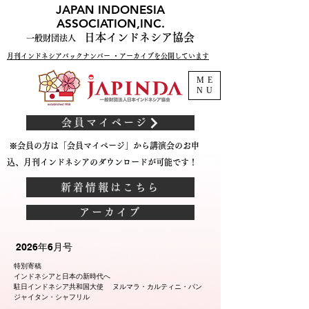
JAPAN INDONESIA
ASSOCIATION,INC.
日本インドネシア協会
一般財団法人
月刊インドネシアバックナンバー ・アーカイブを公開しています
ME
NU
会員マイページ
※会員の方は「会員マイページ」から講演会のお申
込、月刊インドネシアのダウンロードが可能です！
新着情報はこちら
アーカイブ
2026年6月号
特別寄稿
インドネシアと日本の新時代へ
駐日インドネシア共和国大使 ヌルマラ・カルティニ・パン
ジャイタン・シャフリル