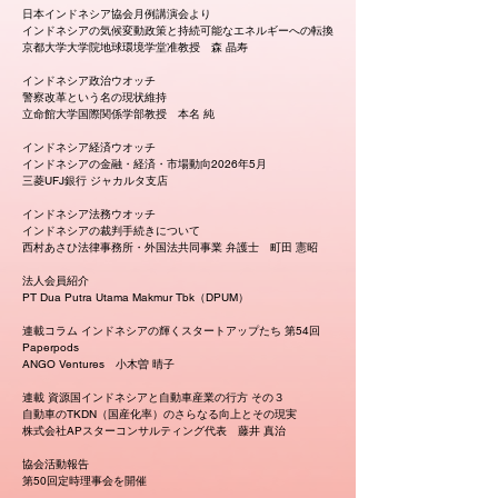
日本インドネシア協会月例講演会より
インドネシアの気候変動政策と持続可能なエネルギーへの転換
京都大学大学院地球環境学堂准教授 森 晶寿
インドネシア政治ウオッチ
警察改革という名の現状維持
立命館大学国際関係学部教授 本名 純
インドネシア経済ウオッチ
インドネシアの金融・経済・市場動向2026年5月
三菱UFJ銀行 ジャカルタ支店
インドネシア法務ウオッチ
インドネシアの裁判手続きについて
西村あさひ法律事務所・外国法共同事業 弁護士 町田 憲昭
法人会員紹介
PT Dua Putra Utama Makmur Tbk（DPUM）
連載コラム インドネシアの輝くスタートアップたち 第54回
Paperpods
ANGO Ventures 小木曽 晴子
連載 資源国インドネシアと自動車産業の行方 その３
自動車のTKDN（国産化率）のさらなる向上とその現実
株式会社APスターコンサルティング代表 藤井 真治
協会活動報告
第50回定時理事会を開催