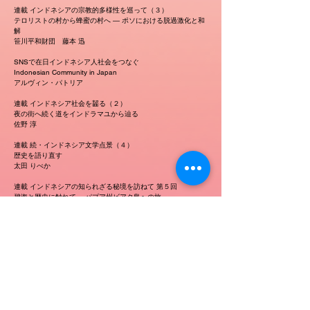
連載 インドネシアの宗教的多様性を巡って（３）
テロリストの村から蜂蜜の村へ ― ポソにおける脱過激化と和
解
笹川平和財団 藤本 迅
SNSで在日インドネシア人社会をつなぐ
Indonesian Community in Japan
アルヴィン・パトリア
連載 インドネシア社会を齧る（２）
夜の街へ続く道をインドラマユから辿る
佐野 淳
連載 続・インドネシア文学点景（４）
歴史を語り直す
太田 りべか
連載 インドネシアの知られざる秘境を訪ねて 第５回
碧海と歴史に触れて ～パプア州ビアク島への旅～
秘境の会
連載 バリ写真紀行 第12回
バリを見守る、ブサキ寺院。
Photographer 吉野 孝行
連載エッセイ インドネシアちゃんこ鍋 第25回
楽しい社員旅行
池田 華子