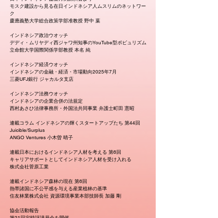
モスク建設から見る在日インドネシア人ムスリムのネットワー
ク
慶應義塾大学総合政策学部准教授 野中 葉
インドネシア政治ウオッチ
デディ・ムリヤディ西ジャワ州知事のYouTube型ポピュリズム
立命館大学国際関係学部教授 本名 純
インドネシア経済ウオッチ
インドネシアの金融・経済・市場動向2025年7月
三菱UFJ銀行 ジャカルタ支店
インドネシア法務ウオッチ
インドネシアの企業合併の法規定
西村あさひ法律事務所・外国法共同事業 弁護士町田 憲昭
連載コラム インドネシアの輝くスタートアップたち 第44回
Juicible/Surplus
ANGO Ventures 小木曽 晴子
連載日本におけるインドネシア人材を考える 第6回
キャリアサポートとしてインドネシア人材を受け入れる
株式会社菅原工業
連載インドネシア森林の現在 第6回
熱帯諸国に不公平感を与える産業植林の基準
住友林業株式会社 資源環境事業本部技師長 加藤 剛
協会活動報告
第21回定時評議員会を開催