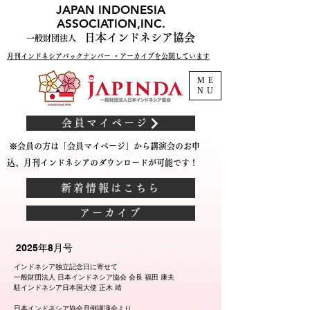
JAPAN INDONESIA
ASSOCIATION,INC.
日本インドネシア協会
一般財団法人
月刊インドネシアバックナンバー ・アーカイブを公開しています
ME
NU
会員マイページ
※会員の方は「会員マイページ」から講演会のお申
込、月刊インドネシアのダウンロードが可能です！
新着情報はこちら
アーカイブ
2025年8月号
インドネシア独立記念日に寄せて
一般財団法人 日本インドネシア協会 会長 福田 康夫
駐インドネシア日本国大使 正木 靖
日本インドネシア協会月例講演会より