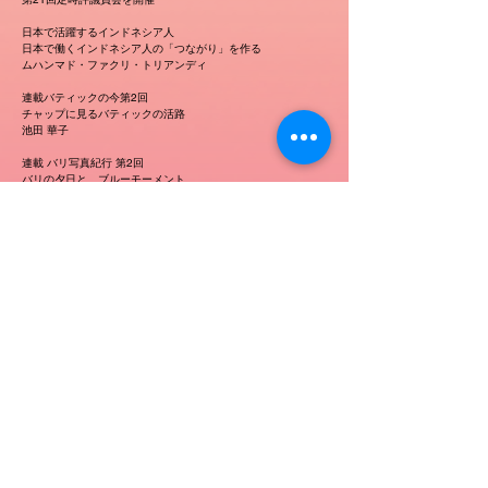
日本で活躍するインドネシア人
日本で働くインドネシア人の「つながり」を作る
ムハンマド・ファクリ・トリアンディ
連載バティックの今第2回
チャップに見るバティックの活路
池田 華子
連載 バリ写真紀行 第2回
バリの夕日と、ブルーモーメント
Photographer 吉野 孝行
連載 インドネシアの知られざる秘境を訪ねて 第3回
伝統文化を守り続けるムンタワイ族の神聖な儀式
〜ムンタワイ諸島シベルト島〜
秘境の会
連載エッセイ インドネシア鉄道紀行 第48回
通勤鉄道が見せてくれた空
水柿その子
一般財団法人 日本インドネシア協
会
[アクセス・地図]
〒104-0042 東京都中央区入船３-７-２ KDX