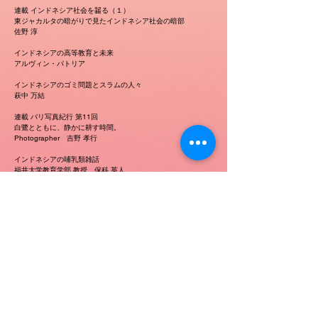
連載 インドネシア社会を齧る（１）
東ジャカルタの暗がりで見たインドネシア社会の暗部
佐野 淳
インドネシアの高等教育と未来
アルヴィン・パトリア
インドネシアのゴミ問題とスラムの人々
萩中 万結
連載 バリ写真紀行 第11回
白鷺とともに、静かに耕す時間。
Photographer 吉野 孝行
インドネシアの哺乳類雑話
福井大学教育学部 教授 保科 英人
連載 続・インドネシア文学点景（３）
おまけの話
太田 りべか
連載エッセイ インドネシアちゃんこ鍋 第24回
バイクの視点
池田 華子
連載エッセイ インドネシア鉄道紀行 第57回
レトロ感あふれる駅で昔日に思い馳せるひととき
水柿 その子