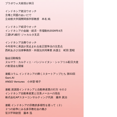
プラボウォ大統領が来日
インドネシア政治ウオッチ
主権と同盟のあいだで
立命館大学国際関係学部教授 本名 純
インドネシア経済ウオッチ
インドネシアの金融・経済・市場動向2026年4月
三菱UFJ銀行 ジャカルタ支店
インドネシア法務ウオッチ
今年前半に承認が見込まれる改正競争法の注意点
西村あさひ法律事務所・外国法共同事業 弁護士 町田 憲昭
協会活動報告
ヌルマラ・カルティニ・パンジャイタン・シャフリル駐日大使
の歓迎会を開催
連載コラム インドネシアの輝くスタートアップたち 第53回
Gani.AI
ANGO Ventures 小木曽 晴子
連載 資源国インドネシアと自動車産業の行方 その２
インドネシア自動車産業と日系メーカーの現在
株式会社APスターコンサルティング代表 藤井 真治
連載 インドネシアの宗教的多様性を巡って（２）
２つの紛争にみる多宗教社会の脆さ
笹川平和財団 藤本 迅