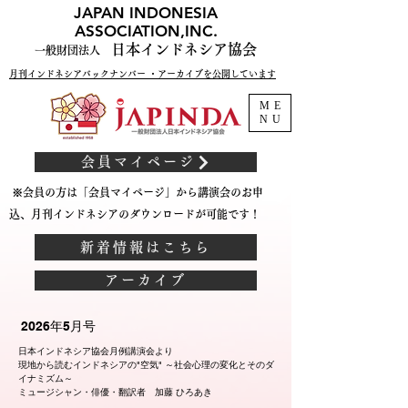
JAPAN INDONESIA
ASSOCIATION,INC.
日本インドネシア協会
一般財団法人
月刊インドネシアバックナンバー ・アーカイブを公開しています
ME
NU
会員マイページ
※会員の方は「会員マイページ」から講演会のお申
込、月刊インドネシアのダウンロードが可能です！
新着情報はこちら
アーカイブ
2026年5月号
日本インドネシア協会月例講演会より
現地から読むインドネシアの"空気" ～社会心理の変化とそのダ
イナミズム～
ミュージシャン・俳優・翻訳者 加藤 ひろあき