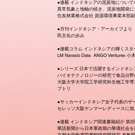
●連載 インドネシアの泥炭地について
異常気象と地軸の傾き、泥炭地開発に
住友林業株式会社 資源環境事業本部副
●月刊インドネシア・アーカイブより 
民主化の歩み
●連載コラム インドネシアの輝くスター
LM Narasio Data ANGO Ventures
●シリーズ 日本で活躍するインドネ
バイオテクノロジーの研究で食品分
大阪大学大学院工学研究科生物工学専攻
プトリ
●サッカーインドネシア女子代表のザ
セレッソ大阪ヤンマーレディースに加
●連載 インドネシア関連書籍紹介 第2
華語新聞から日本軍政期の華僑社会を
京都大学附属図書館研究開発室 准教授