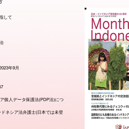
号
指して
治
023年9月
67
ア個人データ保護法(PDP法)につ
ドネシア法弁護士(日本では未登