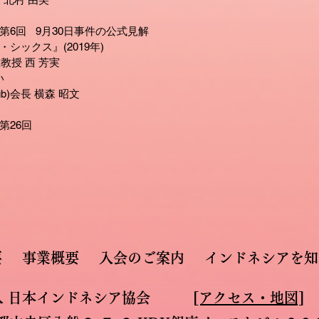
 第6回 9月30日事件の公式見解
シックス』(2019年)
准教授 西 芳実
い
Club)会長 横森 昭文
第26回
要
事業概要
入会のご案内
インドネシアを知
人 日本インドネシア協会
[アクセス・地図]