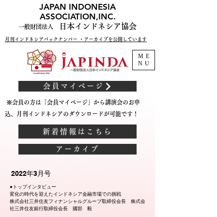
JAPAN INDONESIA
ASSOCIATION,INC.
日本インドネシア協会
一般財団法人
月刊インドネシアバックナンバー ・アーカイブを公開しています
ME
NU
会員マイページ
※会員の方は「会員マイページ」から講演会のお申
込、月刊インドネシアのダウンロードが可能です！
新着情報はこちら
アーカイブ
2022年3月号
●トップインタビュー
変化の時代を迎えたインドネシア金融市場での挑戦
株式会社三井住友フィナンシャルグループ取締役会長 株式会
社三井住友銀行取締役会長 國部 毅