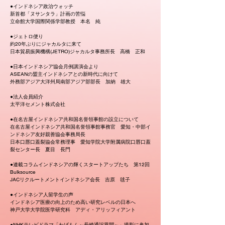
●インドネシア政治ウォッチ
新首都「ヌサンタラ」計画の苦悩
立命館大学国際関係学部教授 本名 純
●ジェトロ便り
約20年ぶりにジャカルタに来て
日本貿易振興機構(JETRO)ジャカルタ事務所長 高橋 正和
●日本インドネシア協会月例講演会より
ASEANの盟主インドネシアとの新時代に向けて
外務部アジア大洋州局南部アジア部部長 加納 雄大
●法人会員紹介
太平洋セメント株式会社
●在名古屋インドネシア共和国名誉領事館の設立について
在名古屋インドネシア共和国名誉領事館事務官 愛知・中部イ
ンドネシア友好親善協会事務局長
日本口唇口蓋裂協会常務理事 愛知学院大学附属病院口唇口蓋
裂センター長 夏目 長門
●連載コラムインドネシアの輝くスタートアップたち 第12回
Bulksource
JACリクルートメントインドネシア会長 吉原 毬子
●インドネシア人留学生の声
インドネシア医療の向上のため高い研究レベルの日本へ
神戸大学大学院医学研究科 アディ・アリッフィアント
●NHKテレビドラマ「わげもん～長崎通訳異聞～」撮影に参加