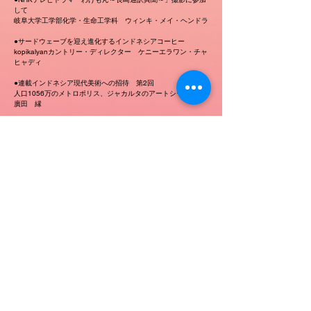
して
岐阜大学工学部化学・生命工学科 ウィンキ・メイ・ヘンドラ
●サードウェーブを迎え進化するインドネシアコーヒー
kopikalyanカントリー・ディレクター ケニーエラワン・チャ
ヒャディ
●連載インドネシア現代美術への招待 第2回
人口1056万のメトロポリス、ジャカルタのアートシーン
廣田 縁
●「インドネシア通信」トピックで見る
インドネシアの主な動き 2022年1月
●連載エッセイ インドネシア鉄道紀行 第7回
100年の時を超えるサトウキビ列車
水柿その子
表紙写真
集まって勉強に励む少年少女。東ジャワ州クディリにて
Earlylivin / Shutterstock.com
一般財団法人 日本インドネシア協
会
[アクセス・地図]
〒104-0042 東京都中央区入船３-７-２ KDX