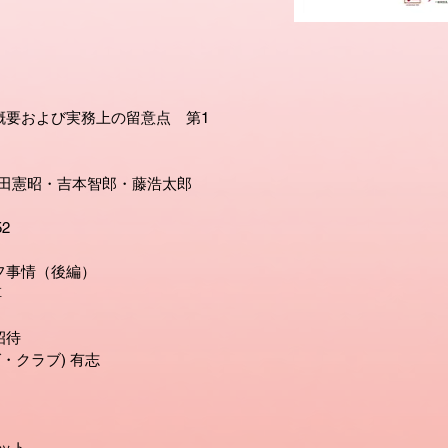
概要および実務上の留意点 第1
田憲昭・吉本智郎・藤浩太郎
2
フ事情（後編）
淳
招待
・クラブ) 有志
ット