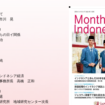
て
市川 晃
り
らの日イ関係
治
純
ンドネシア経済
タ事務所長 高橋 正和
り
退
経済研究所 地域研究センター次長