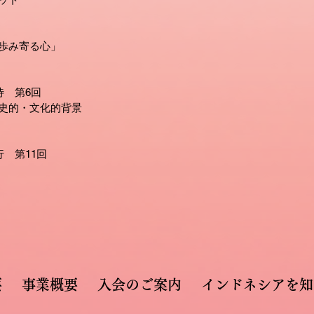
歩み寄る心」
待 第6回
史的・文化的背景
 第11回
要
事業概要
入会のご案内
インドネシアを知