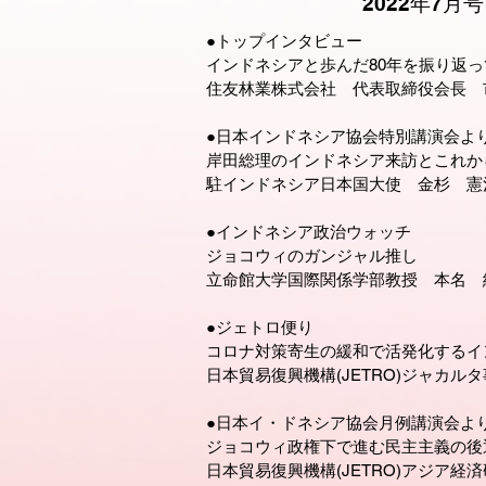
2022年7月号
●トップインタビュー
インドネシアと歩んだ80年を振り返っ
住友林業株式会社 代表取締役会長 
●日本インドネシア協会特別講演会よ
岸田総理のインドネシア来訪とこれか
駐インドネシア日本国大使 金杉 憲
●インドネシア政治ウォッチ
ジョコウィのガンジャル推し
立命館大学国際関係学部教授 本名 
●ジェトロ便り
コロナ対策寄生の緩和で活発化するイ
日本貿易復興機構(JETRO)ジャカル
●日本イ・ドネシア協会月例講演会よ
ジョコウィ政権下で進む民主主義の後
日本貿易復興機構(JETRO)アジア