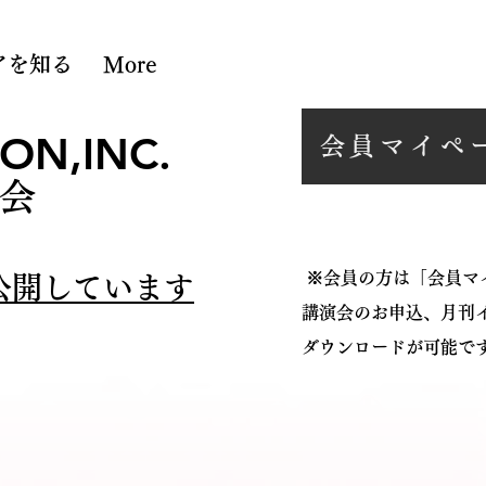
アを知る
More
ON,INC.
会員マイペ
会
※会員の方は「会員マ
公開しています
講演会のお申込、月刊
ダウンロードが可能で