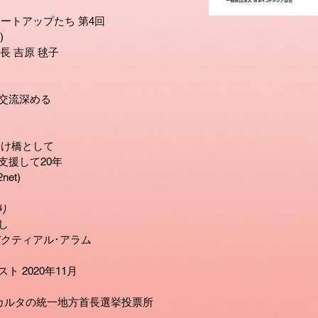
ートアップたち 第4回
)
長 吉原 毬子
交流深める
架け橋として
支援して20年
et)
り
し
クティアル･アラム
 2020年11月
ャカルタの統一地方首長選挙投票所