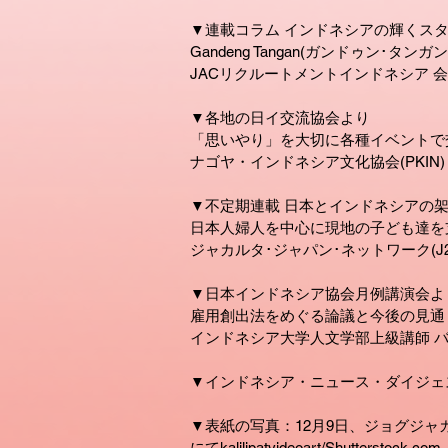
▼連載コラム インドネシアの輝くスタ
Gandeng Tangan(ガンドゥン･タンガン
JACリクルートメントインドネシア 会
▼各地の日イ交流協会より
「思いやり」を大切に各種イベントで
ナゴヤ・インドネシア文化協会(PKIN)
▼不定期連載 日本とインドネシアの
日本人婦人を中心に現地の子ども達を
ジャカルタ･ジャパン･ネットワーク(J2n
▼日本インドネシア協会月例講演会よ
雇用創出法をめぐる論議と今後の見通
インドネシア大学人文学部上級講師 バ
▼インドネシア・ニュース・ダイジェスト
▼表紙の写真：12月9日、ジョグジ
にてkalilipatvideoart/Shutterstock.com