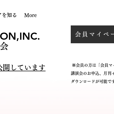
アを知る
More
ON,INC.
会員マイペ
会
※会員の方は「会員マ
公開しています
講演会のお申込、月刊
ダウンロードが可能で