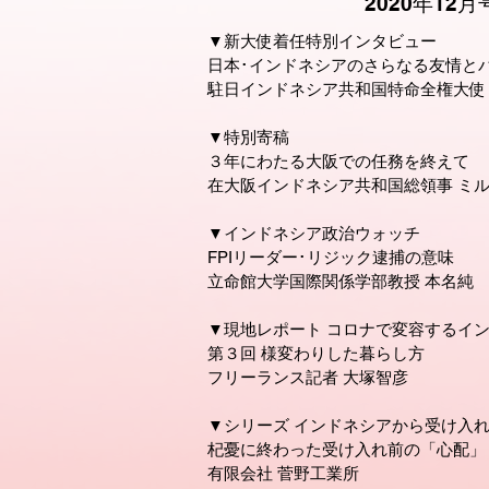
2020年12月
▼新大使着任特別インタビュー
日本･インドネシアのさらなる友情と
駐日インドネシア共和国特命全権大使 
▼特別寄稿
３年にわたる大阪での任務を終えて
在大阪インドネシア共和国総領事 ミ
▼インドネシア政治ウォッチ
FPIリーダー･リジック逮捕の意味
立命館大学国際関係学部教授 本名純
​▼現地レポート コロナで変容するイ
第３回 様変わりした暮らし方
フリーランス記者 大塚智彦
▼シリーズ インドネシアから受け入
杞憂に終わった受け入れ前の「心配」
有限会社 菅野工業所