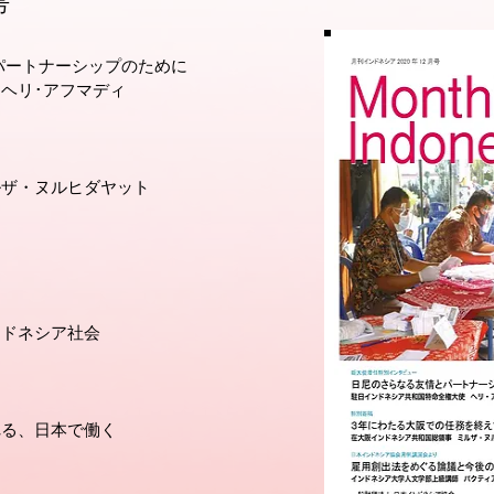
号
パートナーシップのために
ヘリ･アフマディ
ルザ・ヌルヒダヤット
ンドネシア社会
れる、日本で働く